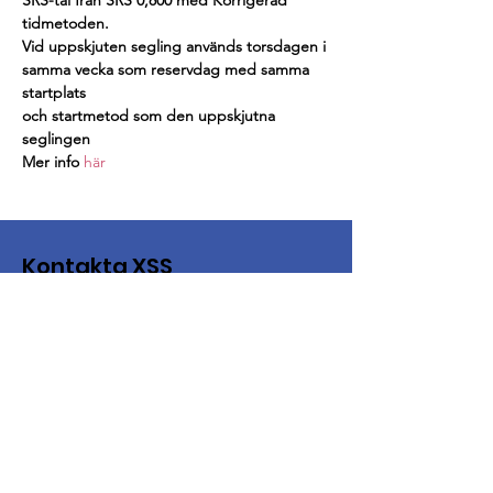
SRS-tal från SRS 0,800 med Korrigerad 
tidmetoden.
Vid uppskjuten segling används torsdagen i 
samma vecka som reservdag med samma 
startplats
och startmetod som den uppskjutna 
seglingen
Mer info 
här 
Kontakta XSS
E-post
:
info@xss.se
Besöksadress: Tångenvägen, Hönö
Postadress:
XSS d
e Tio Öarnas Segelsällskap
c/o Henrik Andreasson
Stora Vägen 18, 475 45 Fotö
Sverige
XSS, de Tio Öarnas Segelsällskap, hittar du på Hönö.