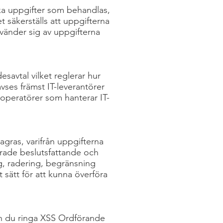
lka uppgifter som behandlas,
 säkerställs att uppgifterna
nvänder sig av uppgifterna
esavtal vilket reglerar hur
vses främst IT-leverantörer
T-operatörer som hanterar IT-
agras, varifrån uppgifterna
erade beslutsfattande och
g, radering, begränsning
 sätt för att kunna överföra
an du ringa XSS Ordförande