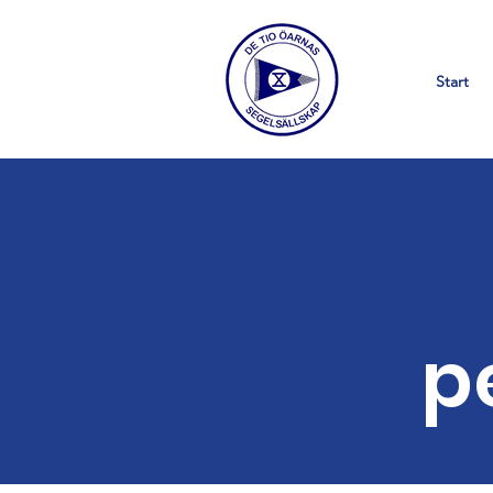
Start
p