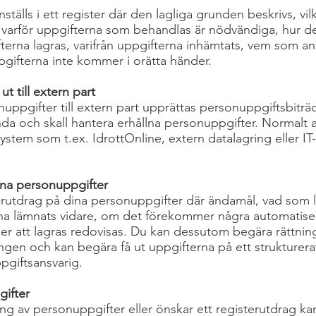
tälls i ett register där den lagliga grunden beskrivs, vi
, varför uppgifterna som behandlas är nödvändiga, hur det
fterna lagras, varifrån uppgifterna inhämtats, vem som a
ppgifterna inte kommer i orätta händer.
 till extern part
nuppgifter till extern part upprättas personuppgiftsbiträd
da och skall hantera erhållna personuppgifter. Normalt a
system som t.ex. IdrottOnline, extern datalagring eller I
ina personuppgifter
sterutdrag på dina personuppgifter där ändamål, vad som l
erna lämnats vidare, om det förekommer några automatis
r att lagras redovisas. Du kan dessutom begära rättnin
ngen och kan begära få ut uppgifterna på ett strukturerat
pgiftsansvarig.
ifter
ing av personuppgifter eller önskar ett registerutdrag k