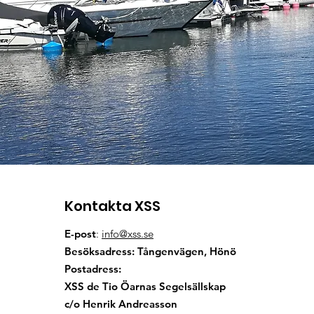
Kontakta XSS
E-post
:
info@xss.se
Besöksadress: Tångenvägen, Hönö
Postadress:
XSS d
e Tio Öarnas Segelsällskap
c/o Henrik Andreasson