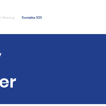
r förening
Kontakta XSS
v
er