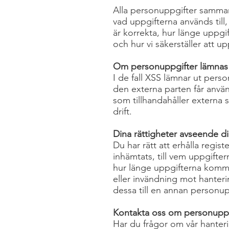
Alla personuppgifter sammans
vad uppgifterna används till
är korrekta, hur länge uppgi
och hur vi säkerställer att u
Om personuppgifter lämnas ut
I de fall XSS lämnar ut perso
den externa parten får använ
som tillhandahåller externa 
drift.
Dina rättigheter avseende d
Du har rätt att erhålla regi
inhämtats, till vem uppgift
hur länge uppgifterna komme
eller invändning mot hanteri
dessa till en annan personup
Kontakta oss om personuppg
Har du frågor om vår hanter