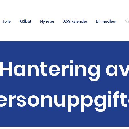
Jolle
Kölbåt
Nyheter
XSS kalender
Bli medlem
Vå
Hantering a
ersonuppgift