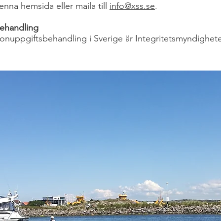
enna hemsida eller maila till
info@xss.se
.
behandling
rsonuppgiftsbehandling i Sverige är Integritetsmyndighet