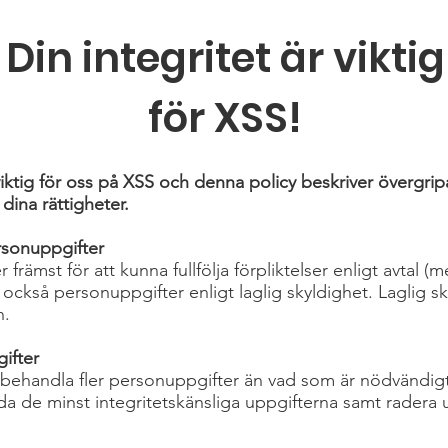
Din integritet är viktig
för XSS!
viktig för oss på XSS och denna policy beskriver övergripa
 dina rättigheter.
rsonuppgifter
främst för att kunna fullfölja förpliktelser enligt avtal (
ar också personuppgifter enligt laglig skyldighet. Laglig
n.
ifter
 behandla fler personuppgifter än vad som är nödvändigt
nda de minst integritetskänsliga uppgifterna samt radera 